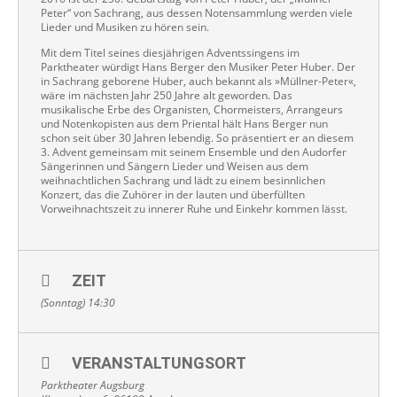
Peter“ von Sachrang, aus dessen Notensammlung werden viele
Lieder und Musiken zu hören sein.
Mit dem Titel seines diesjährigen Adventssingens im
Parktheater würdigt Hans Berger den Musiker Peter Huber. Der
in Sachrang geborene Huber, auch bekannt als »Müllner-Peter«,
wäre im nächsten Jahr 250 Jahre alt geworden. Das
musikalische Erbe des Organisten, Chormeisters, Arrangeurs
und Notenkopisten aus dem Priental hält Hans Berger nun
schon seit über 30 Jahren lebendig. So präsentiert er an diesem
3. Advent gemeinsam mit seinem Ensemble und den Audorfer
Sängerinnen und Sängern Lieder und Weisen aus dem
weihnachtlichen Sachrang und lädt zu einem besinnlichen
Konzert, das die Zuhörer in der lauten und überfüllten
Vorweihnachtszeit zu innerer Ruhe und Einkehr kommen lässt.
ZEIT
(Sonntag) 14:30
VERANSTALTUNGSORT
Parktheater Augsburg