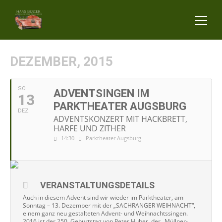
DEZEMBER, 2015
SO
ADVENTSINGEN IM
13
PARKTHEATER AUGSBURG
DEZ.
ADVENTSKONZERT MIT HACKBRETT,
HARFE UND ZITHER
14:30
Parktheater Augsburg
VERANSTALTUNGSDETAILS
Auch in diesem Advent sind wir wieder im Parktheater, am
Sonntag – 13. Dezember mit der „SACHRANGER WEIHNACHT“,
einem ganz neu gestalteten Advent- und Weihnachtssingen.
2016 ist der 250. Geburtstag von Peter Huber, der „Müllner-