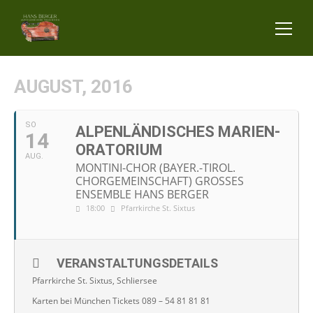
AUGUST, 2016
SO
ALPENLÄNDISCHES MARIEN-
14
ORATORIUM
AUG.
MONTINI-CHOR (BAYER.-TIROL.
CHORGEMEINSCHAFT) GROSSES E
NSEMBLE HANS BERGER
18:00
Pfarrkirche St. Sixtus
VERANSTALTUNGSDETAILS
Pfarrkirche St. Sixtus, Schliersee
Karten bei München Tickets 089 – 54 81 81 81