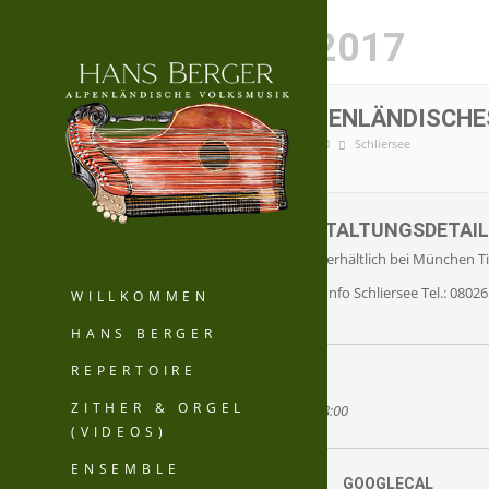
APRIL, 2017
SA
ALPENLÄNDISCHE
22
18:00
Schliersee
APR.
VERANSTALTUNGSDETAIL
Karten sind erhältlich bei München T
oder Gäste-Info Schliersee Tel.: 08026
WILLKOMMEN
HANS BERGER
REPERTOIRE
ZEIT
ZITHER & ORGEL
(Samstag) 18:00
(VIDEOS)
ENSEMBLE
KALENDER
GOOGLECAL