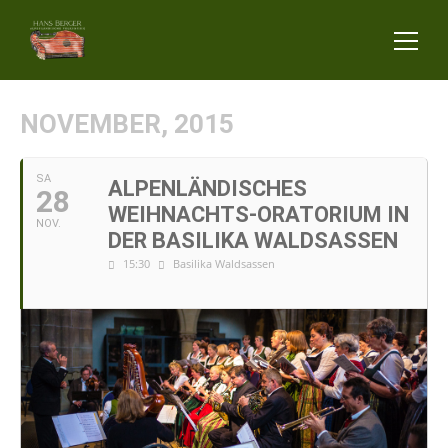
NOVEMBER, 2015
SA
ALPENLÄNDISCHES
28
WEIHNACHTS-ORATORIUM IN
NOV.
DER BASILIKA WALDSASSEN
15:30
Basilika Waldsassen